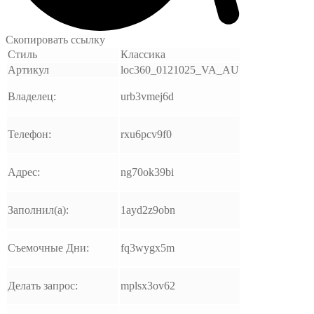
Скопировать ссылку
Стиль
Классика
Артикул
loc360_0121025_VA_AU
Владелец:
urb3vmej6d
Телефон:
rxu6pcv9f0
Адрес:
ng70ok39bi
Заполнил(а):
1ayd2z9obn
Съемочные Дни:
fq3wygx5m
Делать запрос:
mplsx3ov62