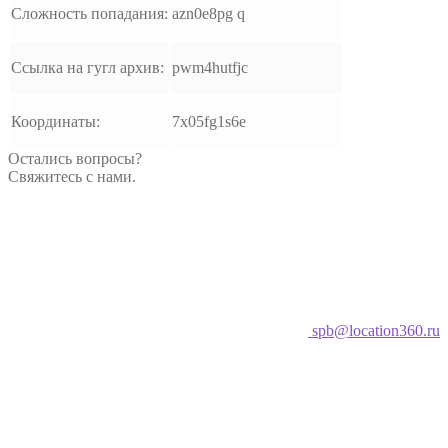
Сложность попадания:
azn0e8pg q
Ссылка на гугл архив:
pwm4hutfjc
Координаты:
7x05fg1s6e
Остались вопросы?
Свяжитесь с нами.
spb@location360.ru