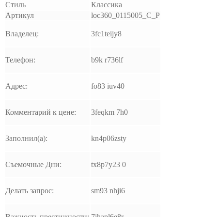
Стиль
Классика
Артикул
loc360_0115005_C_P
Владелец:
3fc1teijy8
Телефон:
b9k r736lf
Адрес:
fo83 iuv40
Комментарий к цене:
3feqkm 7h0
Заполнил(а):
kn4p06zsty
Съемочные Дни:
tx8p7y23 0
Делать запрос:
sm93 nhji6
Важность престижности:
7ihapl6e8r