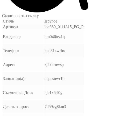
Скопировать ссылку
Стиль
Другое
Артикул
loc360_0111815_PG_P
Владелец:
hm046tez1q
Телефон:
kcd81zwrhx
Адрес:
zj2xkrnwsp
Заполнил(а):
dqaesnwr1b
Съемочные Дни:
hje1x6sl0g
Делать запрос:
7d59cg8km3