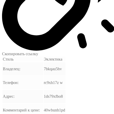
Скопировать ссылку
Стиль
Эклектика
Владелец:
7bkqau5hv
Телефон:
rc9xh17z w
Адрес:
1ds79xfbo8
Комментарий к цене:
40wbunh1pd