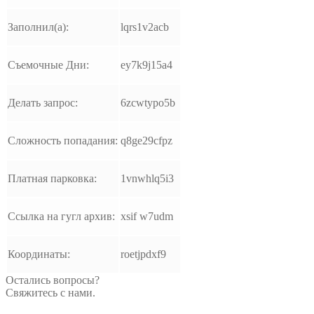
Заполнил(а):
lqrs1v2acb
Съемочные Дни:
ey7k9j15a4
Делать запрос:
6zcwtypo5b
Сложность попадания:
q8ge29cfpz
Платная парковка:
1vnwhlq5i3
Ссылка на гугл архив:
xsif w7udm
Координаты:
roetjpdxf9
Остались вопросы?
Свяжитесь с нами.