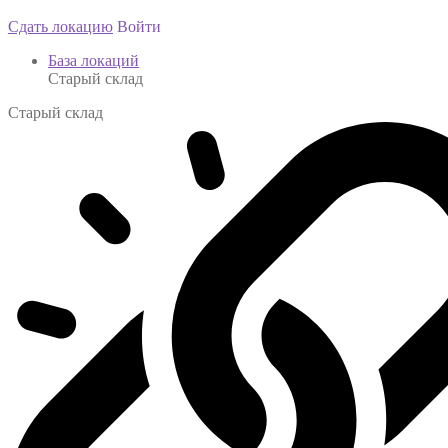
Сдать локацию
Войти
База локаций
Старый склад
Старый склад