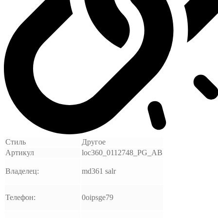
Стиль
Другое
Артикул
loc360_0112748_PG_AB
Владелец:
md361 salr
Телефон:
0oipsge79