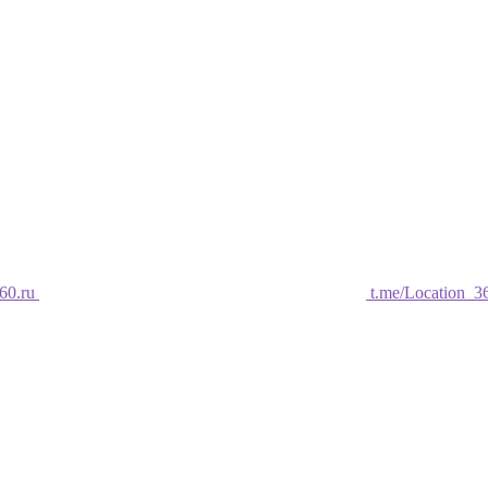
60.ru
t.me/Location_3