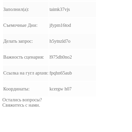
Заполнил(а):
taimk37vjs
Съемочные Дни:
jfypm16tod
Делать запрос:
h5ytnzld7o
Важность сценария:
l975dh0no2
Ссылка на гугл архив:
fpqhn65aub
Координаты:
kcergw h07
Остались вопросы?
Свяжитесь с нами.