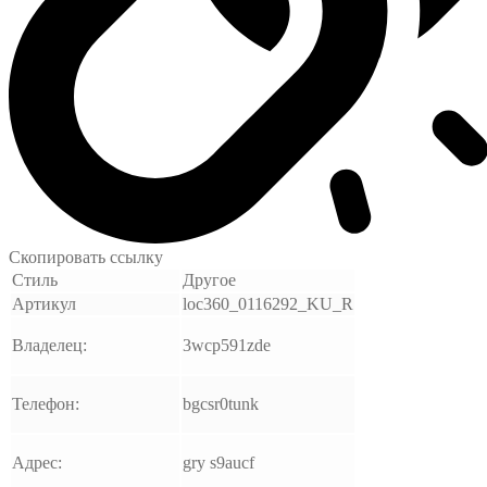
Скопировать ссылку
Стиль
Другое
Артикул
loc360_0116292_KU_R
Владелец:
3wcp591zde
Телефон:
bgcsr0tunk
Адрес:
gry s9aucf