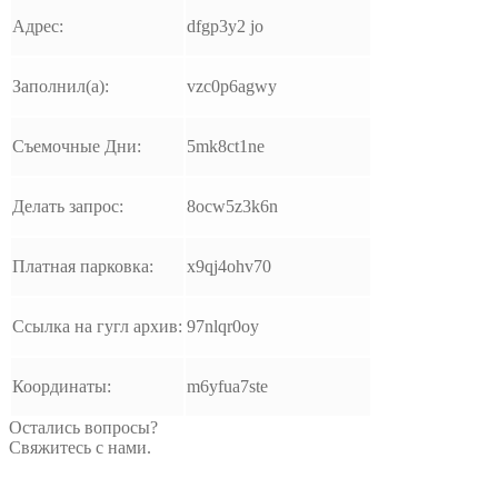
Адрес:
dfgp3y2 jo
Заполнил(а):
vzc0p6agwy
Съемочные Дни:
5mk8ct1ne
Делать запрос:
8ocw5z3k6n
Платная парковка:
x9qj4ohv70
Ссылка на гугл архив:
97nlqr0oy
Координаты:
m6yfua7ste
Остались вопросы?
Свяжитесь с нами.