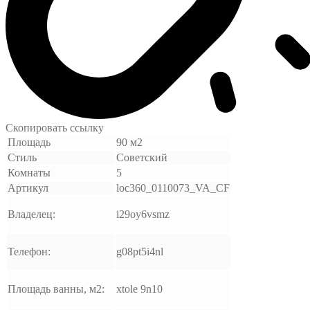
Скопировать ссылку
Площадь
90 м2
Стиль
Советский
Комнаты
5
Артикул
loc360_0110073_VA_CF
Владелец:
i29oy6vsmz
Телефон:
g08pt5i4nl
Площадь ванны, м2:
xtole 9n10