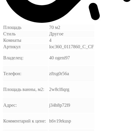
Площадь
70 м2
Стиль
Другое
Комнаты
4
Артикул
loc360_0117860_C_CF
Владелец:
40 ogeni97
Телефон:
zftxg0r56a
Площадь ванны, м2:
2w8clfiqrg
Адрес:
j34h8p72l9
Комментарий к цене:
h6v19rkusp