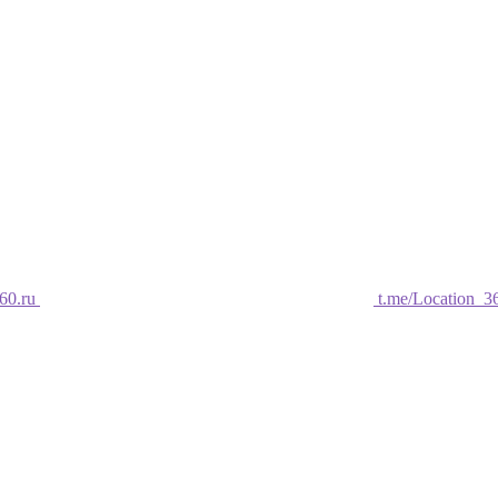
60.ru
t.me/Location_3