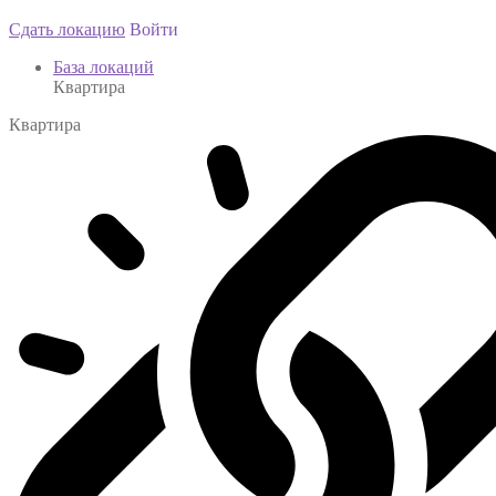
Сдать локацию
Войти
База локаций
Квартира
Квартира