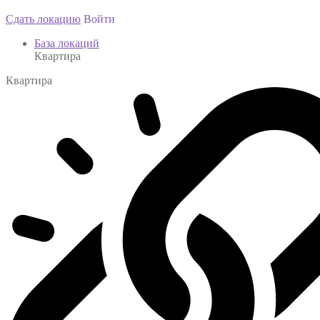
Сдать локацию
Войти
База локаций
Квартира
Квартира