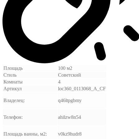
Площадь
100 м2
Стиль
Советский
Комнаты
4
Артикул
loc360_0113068_A_CF
Владелец:
q46ltpgbmy
Телефон:
ahilzw8n54
Площадь ванны, м2:
v0kz9hudr8