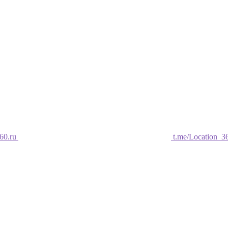
60.ru
t.me/Location_3