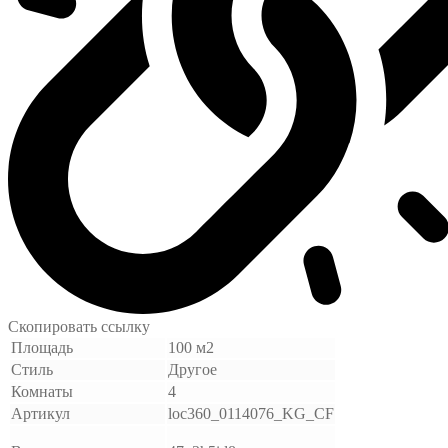
Скопировать ссылку
Площадь
100 м2
Стиль
Другое
Комнаты
4
Артикул
loc360_0114076_KG_CF