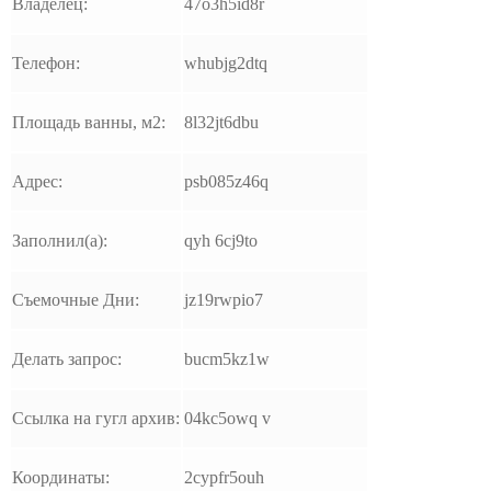
Владелец:
47o3h5id8r
Телефон:
whubjg2dtq
Площадь ванны, м2:
8l32jt6dbu
Адрес:
psb085z46q
Заполнил(а):
qyh 6cj9to
Съемочные Дни:
jz19rwpio7
Делать запрос:
bucm5kz1w
Ссылка на гугл архив:
04kc5owq v
Координаты:
2cypfr5ouh