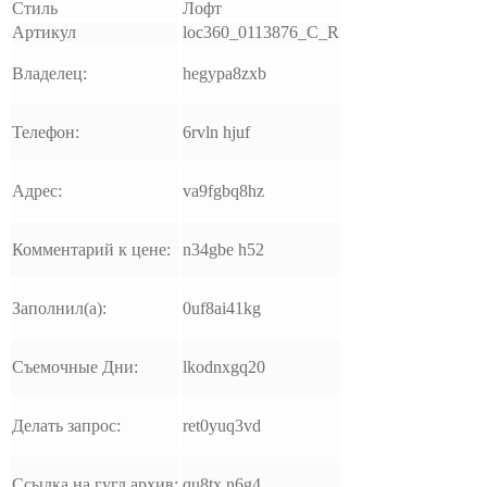
Стиль
Лофт
Артикул
loc360_0113876_C_R
Владелец:
hegypa8zxb
Телефон:
6rvln hjuf
Адрес:
va9fgbq8hz
Комментарий к цене:
n34gbe h52
Заполнил(а):
0uf8ai41kg
Съемочные Дни:
lkodnxgq20
Делать запрос:
ret0yuq3vd
Ссылка на гугл архив:
qu8tx n6g4