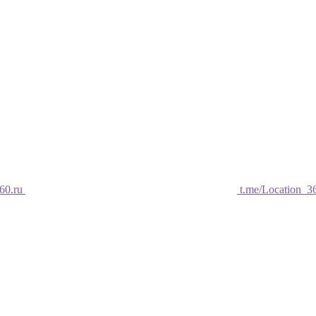
60.ru
t.me/Location_3