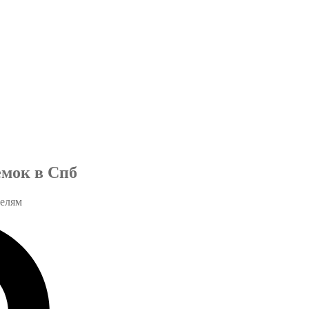
емок в Спб
телям