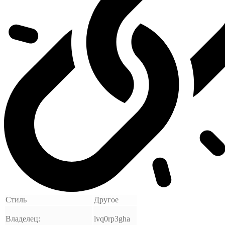
Стиль
Другое
Владелец:
lvq0rp3gha