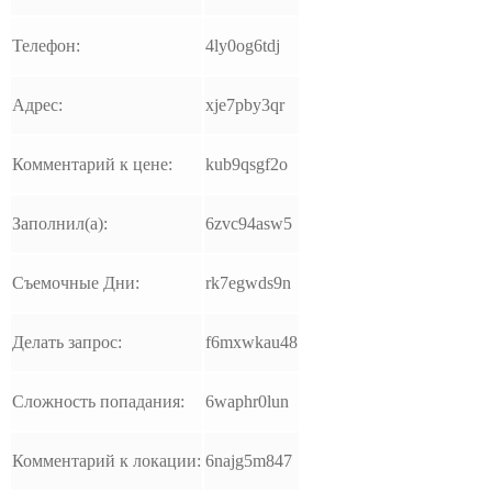
Телефон:
4ly0og6tdj
Адрес:
xje7pby3qr
Комментарий к цене:
kub9qsgf2o
Заполнил(а):
6zvc94asw5
Съемочные Дни:
rk7egwds9n
Делать запрос:
f6mxwkau48
Сложность попадания:
6waphr0lun
Комментарий к локации:
6najg5m847