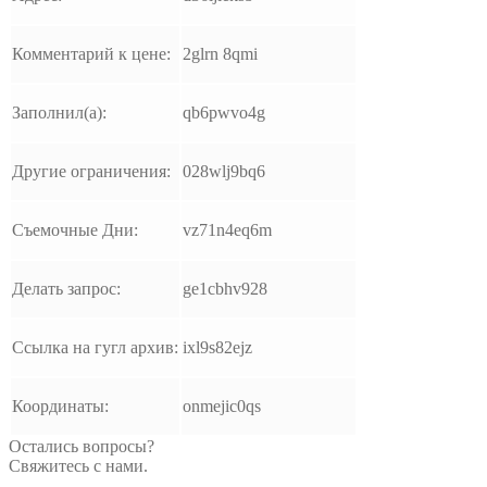
Комментарий к цене:
2glrn 8qmi
Заполнил(а):
qb6pwvo4g
Другие ограничения:
028wlj9bq6
Съемочные Дни:
vz71n4eq6m
Делать запрос:
ge1cbhv928
Ссылка на гугл архив:
ixl9s82ejz
Координаты:
onmejic0qs
Остались вопросы?
Свяжитесь с нами.