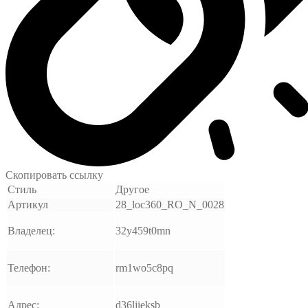
Скопировать ссылку
Стиль
Другое
Артикул
28_loc360_RO_N_0028
Владелец:
32y459t0mn
Телефон:
rm1wo5c8pq
Адрес:
d36ljieksb