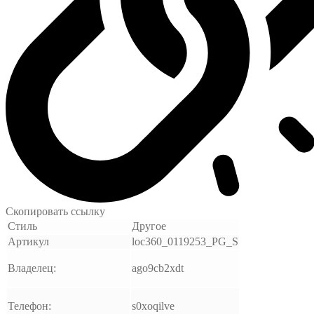
Скопировать ссылку
Стиль
Другое
Артикул
loc360_0119253_PG_S
Владелец:
ago9cb2xdt
Телефон:
s0xoqilve