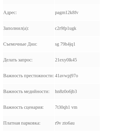
Адрес:
pagm12k8fv
Заполнил(а):
c2r9fp1ugk
Съемочные Дни:
sg 79h4jq1
Делать запрос:
21exy0lk45
Важность престижности:
41avwpj97o
Важность медийности:
hn8z0o6jb3
Важность сценария:
7t30qh1 vm
Платная парковка:
r9v zto6au