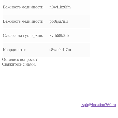
Важность медийности:
n0wi1kz6fm
Важность медийности:
po8aju7n1i
Ссылка на гугл архив:
zvrh68k3fb
Координаты:
s8wo9c1l7m
Остались вопросы?
Свяжитесь с нами.
spb@location360.ru