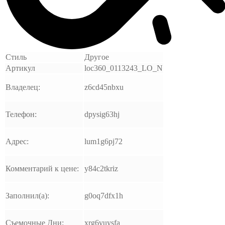
Стиль
Другое
Артикул
loc360_0113243_LO_N
Владелец:
z6cd45nbxu
Телефон:
dpysig63hj
Адрес:
lum1g6pj72
Комментарий к цене:
y84c2tkriz
Заполнил(а):
g0oq7dfx1h
Съемочные Дни:
xrg6vuysfa