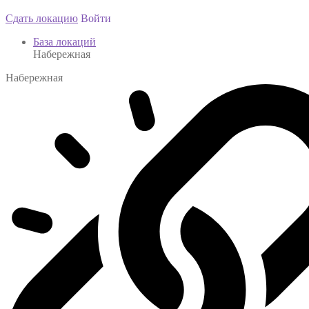
Сдать локацию
Войти
База локаций
Набережная
Набережная