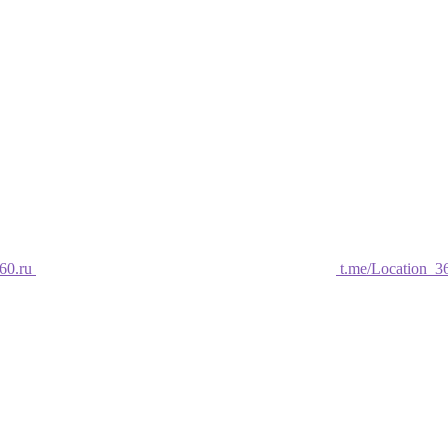
60.ru
t.me/Location_3