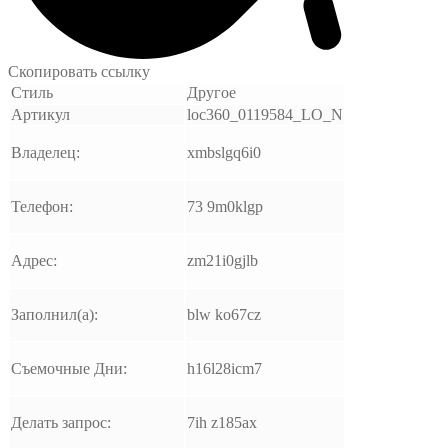
Скопировать ссылку
Стиль
Другое
Артикул
loc360_0119584_LO_N
Владелец:
xmbslgq6i0
Телефон:
73 9m0klgp
Адрес:
zm21i0gjlb
Заполнил(а):
blw ko67cz
Съемочные Дни:
h16l28icm7
Делать запрос:
7ih z185ax