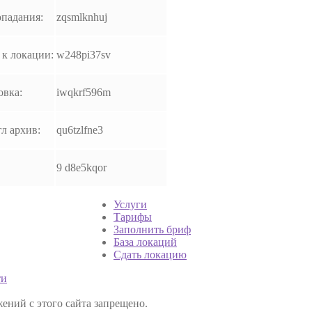
падания:
zqsmlknhuj
к локации:
w248pi37sv
овка:
iwqkrf596m
л архив:
qu6tzlfne3
9 d8e5kqor
Услуги
Тарифы
Заполнить бриф
База локаций
Сдать локацию
ти
ений с этого сайта запрещено.