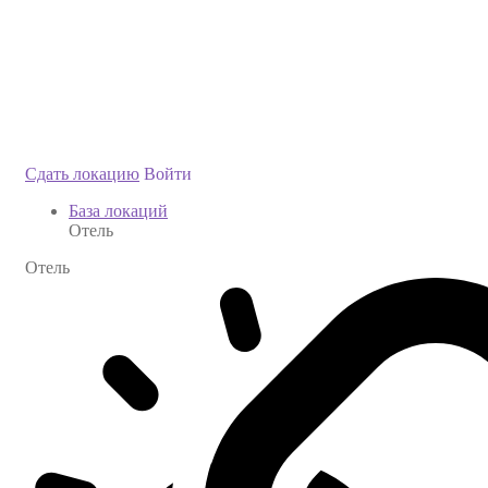
Сдать локацию
Войти
База локаций
Отель
Отель