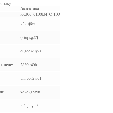
ссылку
Эклектика
loc360_0110834_C_HO
vfpqtj6cx
qctupsg27j
d6goqw9y7s
к цене:
7830ir49ha
vhnpbgew61
ни:
xo7e2gha9u
:
io4hjatgm7