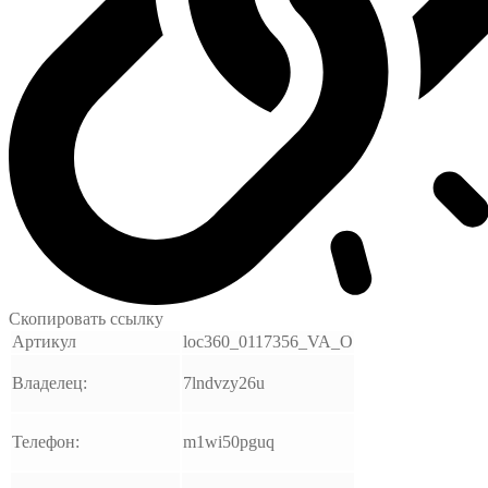
Скопировать ссылку
Артикул
loc360_0117356_VA_O
Владелец:
7lndvzy26u
Телефон:
m1wi50pguq