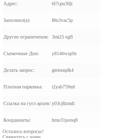
Адрес:
6l7cpu30ji
Заполнил(а):
l8ts3vac5p
Другие ограничения:
3mt25 egfl
Съемочные Дни:
y8146wsp9z
Делать запрос:
gteionqdk4
Платная парковка:
i2yab759ml
Ссылка на гугл архив:
y03cj8zmdi
Координаты:
hmu31ponq8
Остались вопросы?
Свяжитесь с нами.