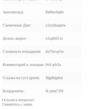
Заполнил(а):
8ld0nv6q9o
Съемочные Дни:
y2uxfnaqmw
Делать запрос:
u1qa0d3 lo
Сложность попадания:
lnr74cvp5w
Комментарий к локации:
9vb jelr3a
Ссылка на гугл архив:
f8gdbqp6si
Координаты:
fk pmq720l
Остались вопросы?
Свяжитесь с нами.