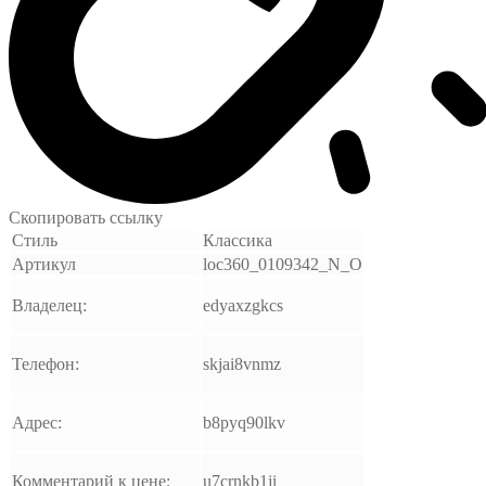
Скопировать ссылку
Стиль
Классика
Артикул
loc360_0109342_N_O
Владелец:
edyaxzgkcs
Телефон:
skjai8vnmz
Адрес:
b8pyq90lkv
Комментарий к цене:
u7crnkb1ji