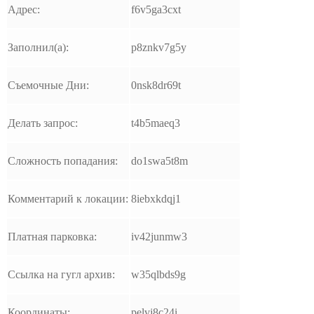
Адрес:
f6v5ga3cxt
Заполнил(а):
p8znkv7g5y
Съемочные Дни:
0nsk8dr69t
Делать запрос:
t4b5maeq3
Сложность попадания:
do1swa5t8m
Комментарий к локации:
8iebxkdqj1
Платная парковка:
iv42junmw3
Ссылка на гугл архив:
w35qlbds9g
Координаты:
pelvj8c24i