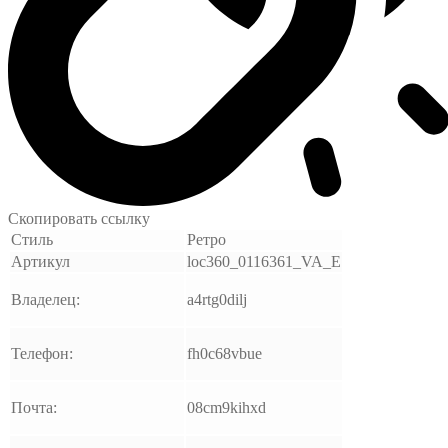
Скопировать ссылку
Стиль
Ретро
Артикул
loc360_0116361_VA_E
Владелец:
a4rtg0dilj
Телефон:
fh0c68vbue
Почта:
08cm9kihxd