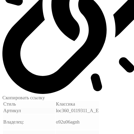
Скопировать ссылку
Стиль
Классика
Артикул
loc360_0119311_A_E
Владелец:
o92u06agnh