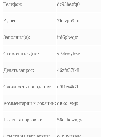
Телефон:
dc93hesfq0
Адрес:
7fc vph9lm
Заполнил(а):
ird6plwqtz
Съемочные Дни:
s 5drwyh6g
Делать запрос:
46zfn37ik8
Сложность попадания:
u9i1er4k7l
Комментарий к локации:
df6o5 v9jb
Платная парковка:
56qahcwngv
Ссылка на гугл архив:
o1huwzsnac