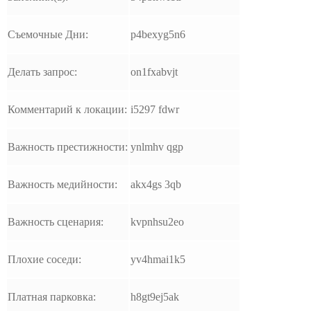
Съемочные Дни:
p4bexyg5n6
Делать запрос:
on1fxabvjt
Комментарий к локации:
i5297 fdwr
Важность престижности:
ynlmhv qgp
Важность медийности:
akx4gs 3qb
Важность сценария:
kvpnhsu2eo
Плохие соседи:
yv4hmai1k5
Платная парковка:
h8gt9ej5ak