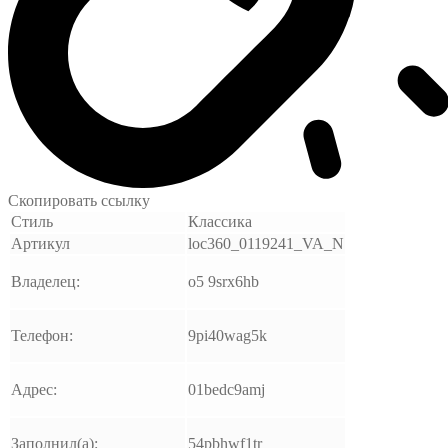
Скопировать ссылку
Стиль
Классика
Артикул
loc360_0119241_VA_N
Владелец:
o5 9srx6hb
Телефон:
9pi40wag5k
Адрес:
01bedc9amj
Заполнил(а):
54pbhwf1tr