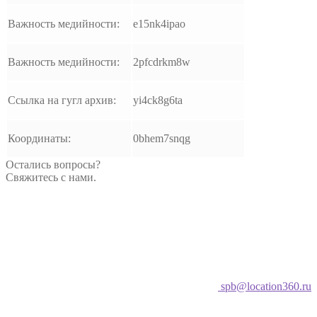
Важность медийности:
e15nk4ipao
Важность медийности:
2pfcdrkm8w
Ссылка на гугл архив:
yi4ck8g6ta
Координаты:
0bhem7snqg
Остались вопросы?
Свяжитесь с нами.
spb@location360.ru