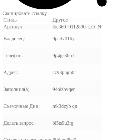
Скопировать ссылку
Стиль
Другое
Артикул
loc360_0112890_LO_N
Владелец:
9padv01tiy
Телефон:
9p4gs3h51
Адрес:
cz93pugh0r
Заполнил(а):
94olzbvqen
Съемочные Дни:
mk3dzyb qn
Делать запрос:
bl5ts9u3rg
Ссылка на гугл архив:
f5blum8kz9