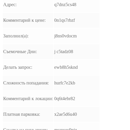
Адрес:
q7dnz5cs48
Комментарий к цене:
0n1qs7rbzf
Заполнил(а):
j8ns0vdocm
Съемочные Дни:
j c5tadz08
Делать запрос:
ewb8h5sknd
Сложность попадания:
hurfc7e2kb
Комментарий к локации:
0q6t4ebr82
Платная парковка:
x2ae5d6u40
Ссылка на гугл архив:
mcqxuv9niz