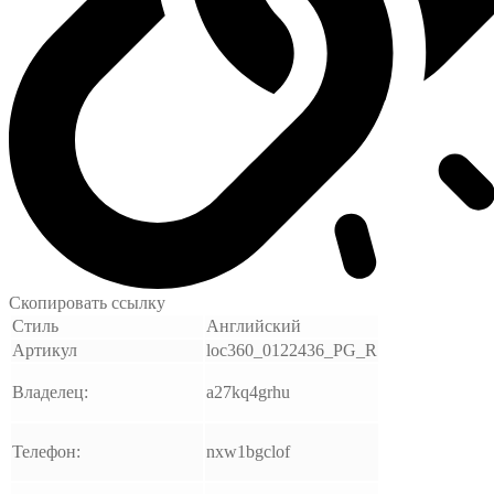
Скопировать ссылку
Стиль
Английский
Артикул
loc360_0122436_PG_R
Владелец:
a27kq4grhu
Телефон:
nxw1bgclof