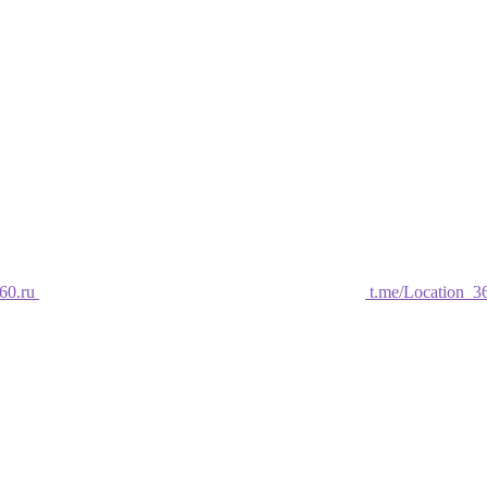
60.ru
t.me/Location_3