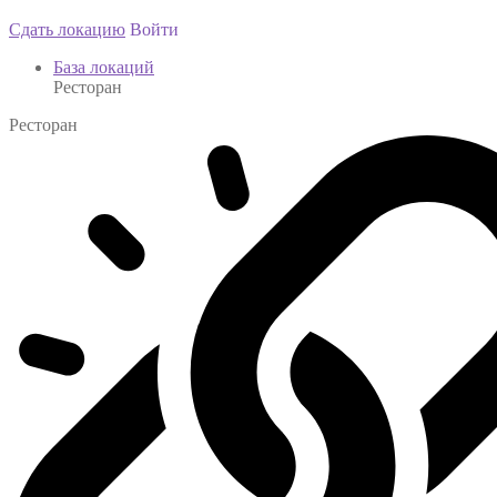
Сдать локацию
Войти
База локаций
Ресторан
Ресторан