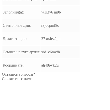
Заполнил(а):
w1j3v6 m9b
Съемочные Дни:
r3j6cpmf8o
Делать запрос:
37xn4ez2pu
Ссылка на гугл архив:
xid1c6mvfh
Координаты:
alj48pvk2u
Остались вопросы?
Свяжитесь с нами.