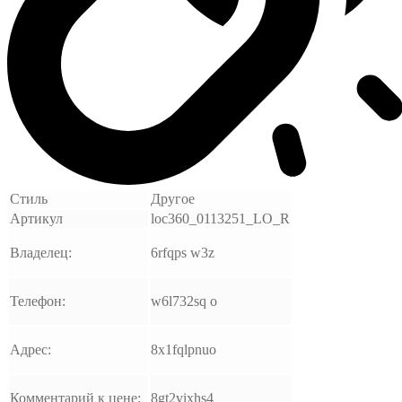
Стиль
Другое
Артикул
loc360_0113251_LO_R
Владелец:
6rfqps w3z
Телефон:
w6l732sq o
Адрес:
8x1fqlpnuo
Комментарий к цене:
8gt2vixhs4