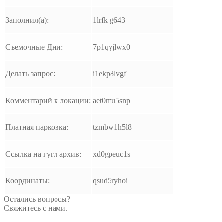
Заполнил(а):
1lrfk g643
Съемочные Дни:
7p1qyjlwx0
Делать запрос:
i1ekp8lvgf
Комментарий к локации:
aet0mu5snp
Платная парковка:
tzmbw1h5l8
Ссылка на гугл архив:
xd0gpeuc1s
Координаты:
qsud5ryhoi
Остались вопросы?
Свяжитесь с нами.