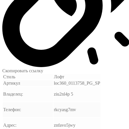
Скопировать ссылку
Стиль
Лофт
Артикул
loc360_0113758_PG_SP
Владелец:
ziu2nl4p 5
Телефон:
rkcyasg7mv
Адрес:
znfavo5jwy