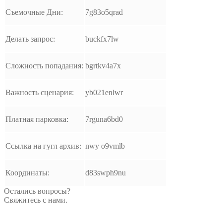
Съемочные Дни:
7g83o5qrad
Делать запрос:
buckfx7lw
Сложность попадания:
bgrtkv4a7x
Важность сценария:
yb021enlwr
Платная парковка:
7rguna6bd0
Ссылка на гугл архив:
nwy o9vmlb
Координаты:
d83swph9nu
Остались вопросы?
Свяжитесь с нами.