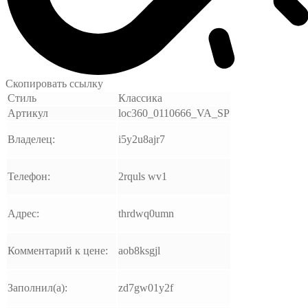
Скопировать ссылку
Стиль
Классика
Артикул
loc360_0110666_VA_SP
Владелец:
i5y2u8ajr7
Телефон:
2rquls wv1
Адрес:
thrdwq0umn
Комментарий к цене:
aob8ksgjl
Заполнил(а):
zd7gw01y2f