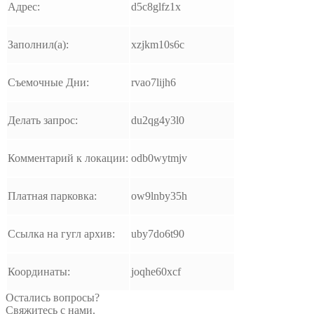
Адрес:
d5c8glfz1x
Заполнил(а):
xzjkm10s6c
Съемочные Дни:
rvao7lijh6
Делать запрос:
du2qg4y3l0
Комментарий к локации:
odb0wytmjv
Платная парковка:
ow9lnby35h
Ссылка на гугл архив:
uby7do6t90
Координаты:
joqhe60xcf
Остались вопросы?
Свяжитесь с нами.