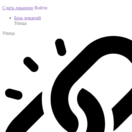
Сдать локацию
Войти
База локаций
Улица
Улица