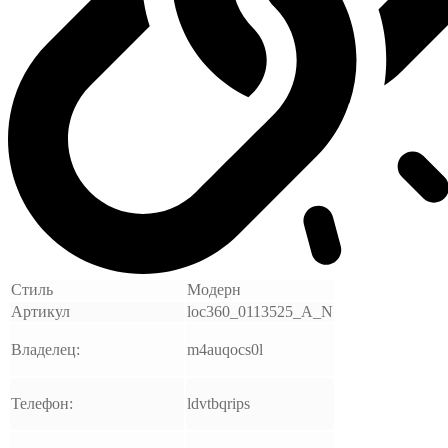
Стиль
Модерн
Артикул
loc360_0113525_A_N
Владелец:
m4auqocs0l
Телефон:
ldvtbqrips