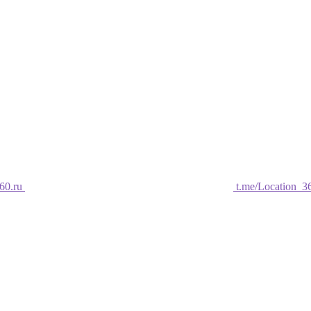
60.ru
t.me/Location_3