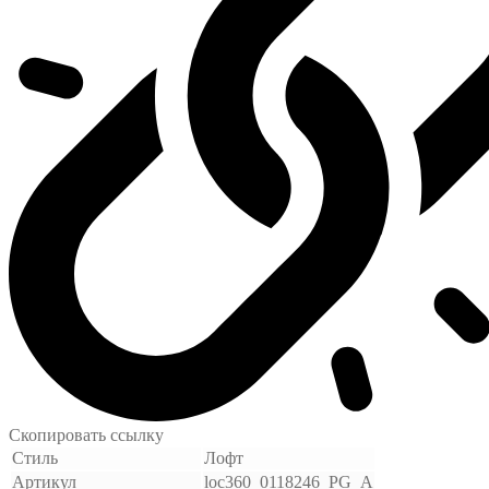
Скопировать ссылку
Стиль
Лофт
Артикул
loc360_0118246_PG_A