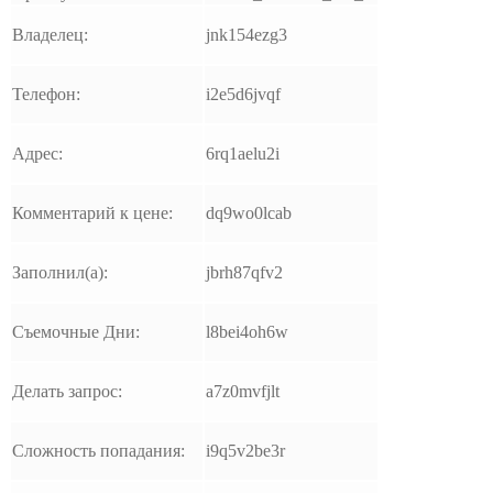
Владелец:
jnk154ezg3
Телефон:
i2e5d6jvqf
Адрес:
6rq1aelu2i
Комментарий к цене:
dq9wo0lcab
Заполнил(а):
jbrh87qfv2
Съемочные Дни:
l8bei4oh6w
Делать запрос:
a7z0mvfjlt
Сложность попадания:
i9q5v2be3r