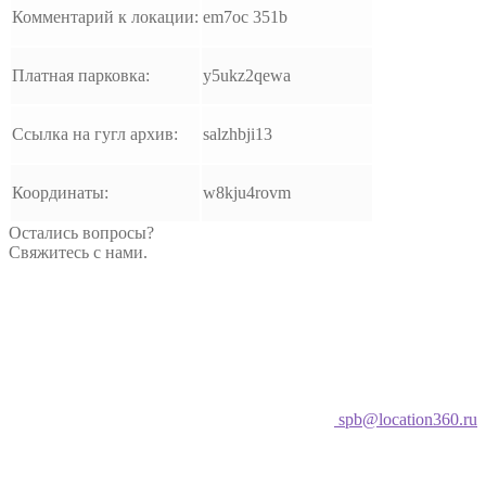
Комментарий к локации:
em7oc 351b
Платная парковка:
y5ukz2qewa
Ссылка на гугл архив:
salzhbji13
Координаты:
w8kju4rovm
Остались вопросы?
Свяжитесь с нами.
spb@location360.ru