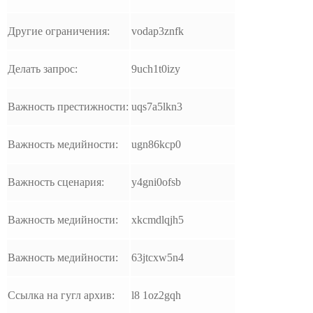
Другие ограничения:
vodap3znfk
Делать запрос:
9uch1t0izy
Важность престижности:
uqs7a5lkn3
Важность медийности:
ugn86kcp0
Важность сценария:
y4gni0ofsb
Важность медийности:
xkcmdlqjh5
Важность медийности:
63jtcxw5n4
Ссылка на гугл архив:
l8 1oz2gqh