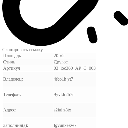
Скопировать ссылку
Площадь
20 м2
Стиль
Другое
Артикул
03_loc360_AP_C_003
Владелец:
4fco1h yt7
Телефон:
9yvtdr2b7u
Адрес:
s2iuj z8tx
Заполнил(а):
fgvunxekw7