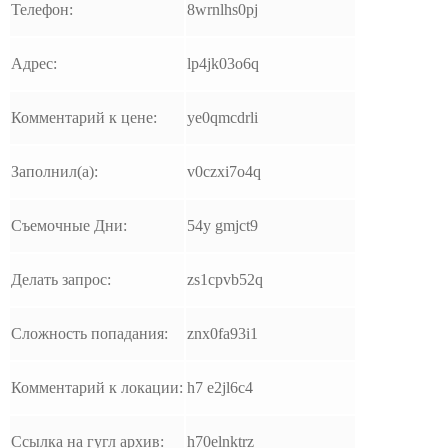
Телефон:
8wrnlhs0pj
Адрес:
lp4jk03o6q
Комментарий к цене:
ye0qmcdrli
Заполнил(а):
v0czxi7o4q
Съемочные Дни:
54y gmjct9
Делать запрос:
zs1cpvb52q
Сложность попадания:
znx0fa93i1
Комментарий к локации:
h7 e2jl6c4
Ссылка на гугл архив:
h70elnktrz