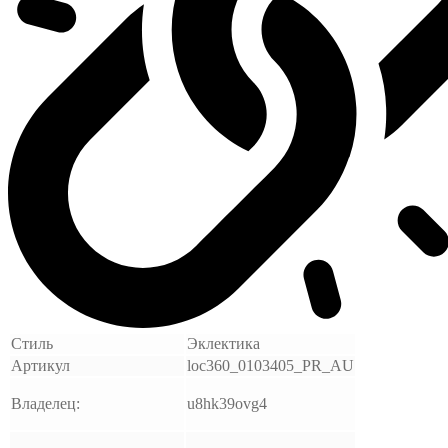
Стиль
Эклектика
Артикул
loc360_0103405_PR_AU
Владелец:
u8hk39ovg4