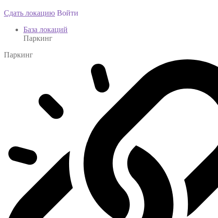
Сдать локацию
Войти
База локаций
Паркинг
Паркинг