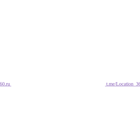
60.ru
t.me/Location_3