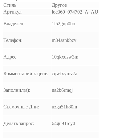
Стиль
Другое
Артикул
loc360_074702_A_AU
Владелец:
1l52gnp0bo
Телефон:
m34sankbcv
Адрес:
10qkxusw3m
Комментарий к цене:
cqwfxymv7a
Заполнил(а):
na2b6rmqj
Съемочные Дни:
uzga51h80m
Делать запрос:
64gu91rcyd