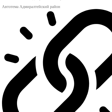
Автотема Адмиралтейский район