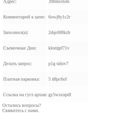
Адрес:
39blnex64s
Комментарий к цене:
6owj8y1c2r
Заполнил(а):
2dqo9f8kzb
Съемочные Дни:
klomjpf71v
Делать запрос:
p1g sidov7
Платная парковка:
5 it8pc6of
Ссылка на гугл архив:
gy5wxeapdf
Остались вопросы?
Свяжитесь с нами.