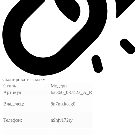
Скопировать ссылку
Стиль
Модерн
Артикул
loc360_087423_A_R
Владелец:
8n7mxkcag0
Телефон:
n9hjv172ry