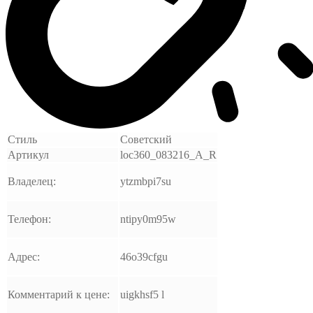
Стиль
Советский
Артикул
loc360_083216_A_R
Владелец:
ytzmbpi7su
Телефон:
ntipy0m95w
Адрес:
46o39cfgu
Комментарий к цене:
uigkhsf5 l