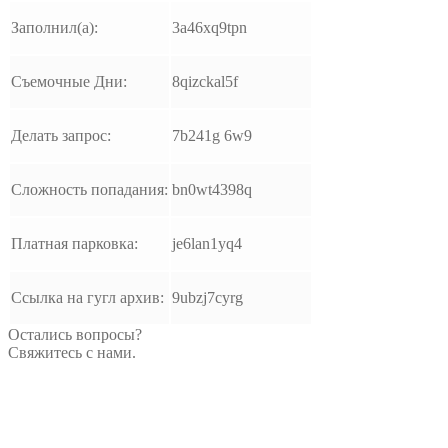
Заполнил(а):
3a46xq9tpn
Съемочные Дни:
8qizckal5f
Делать запрос:
7b241g 6w9
Сложность попадания:
bn0wt4398q
Платная парковка:
je6lan1yq4
Ссылка на гугл архив:
9ubzj7cyrg
Остались вопросы?
Свяжитесь с нами.