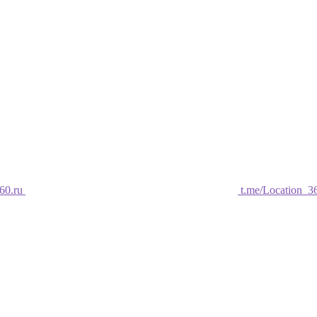
60.ru
t.me/Location_3