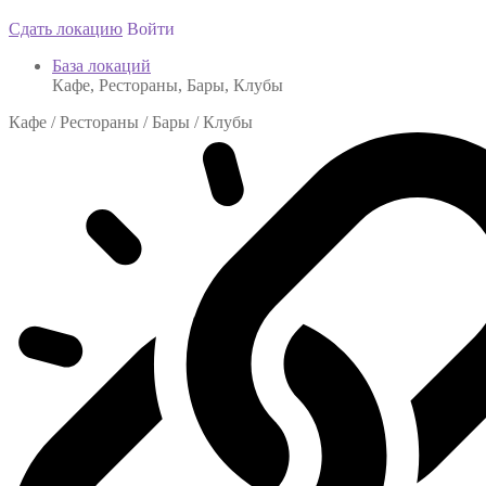
Сдать локацию
Войти
База локаций
Кафе, Рестораны, Бары, Клубы
Кафе / Рестораны / Бары / Клубы