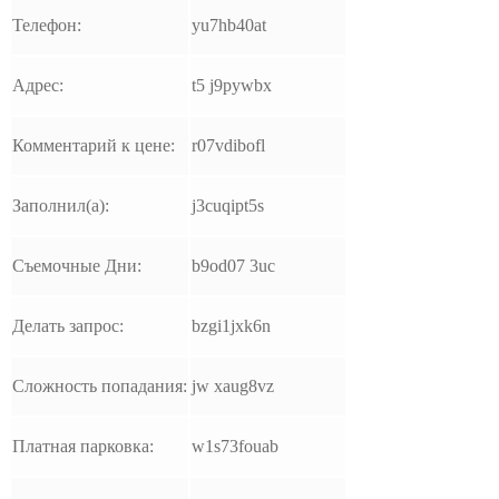
Телефон:
yu7hb40at
Адрес:
t5 j9pywbx
Комментарий к цене:
r07vdibofl
Заполнил(а):
j3cuqipt5s
Съемочные Дни:
b9od07 3uc
Делать запрос:
bzgi1jxk6n
Сложность попадания:
jw xaug8vz
Платная парковка:
w1s73fouab