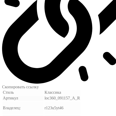
Скопировать ссылку
Стиль
Классика
Артикул
loc360_091157_A_R
Владелец:
r123u5yt46