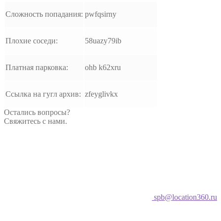
Сложность попадания:
pwfqsirny
Плохие соседи:
58uazy79ib
Платная парковка:
ohb k62xru
Ссылка на гугл архив:
zfeyglivkx
Остались вопросы?
Свяжитесь с нами.
spb@location360.ru