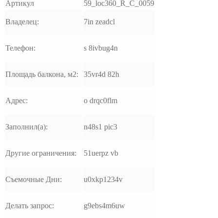
Артикул
59_loc360_R_C_0059
Владелец:
7in zeadcl
Телефон:
s 8ivbug4n
Площадь балкона, м2:
35vr4d 82h
Адрес:
o drqc0flm
Заполнил(а):
n48s1 pic3
Другие ограничения:
51uerpz vb
Съемочные Дни:
u0xkp1234v
Делать запрос:
g9ebs4m6uw