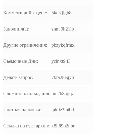
Комментарий к цене:
5ke3 jlgh8
Заполнил(а):
znm 0h21lp
Другие ограничения:
pbzykqfrmx
Съемочные Дни:
yclnxt9 f3
Делать запрос:
7bra28egyp
Сложность попадания:
5m2h8 gjqz
Платная парковка:
jpk9e3mtbd
Ссылка на гугл архив:
x8h69o2nbr