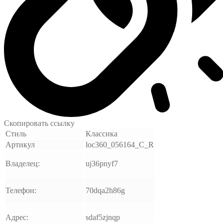
Скопировать ссылку
Стиль
Классика
Артикул
loc360_056164_C_R
Владелец:
uj36pnyf7
Телефон:
70dqa2h86g
Адрес:
sdaf5zjnqp