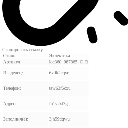
Скопировать ссылку
Стиль
Эклектика
Артикул
loc360_087865_C_R
Владелец:
6v ik2cqye
Телефон:
taw63f5cxu
Адрес:
fu1y2xi3g
Заполнил(а):
3jh59tlqwu