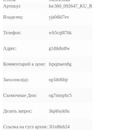
Артикул
loc360_092647_KU_R
Владелец:
yja0dkl7ev
Телефон:
wb5cq8l7hk
Адрес:
g1dik8olfw
Комментарий к цене:
lxpqmaen8g
Заполнил(а):
np5ihf6bjr
Съемочные Дни:
og7mzqrhc5
Делать запрос:
3tq4fsyk0u
Ссылка на гугл архив:
3l1rd8eh24