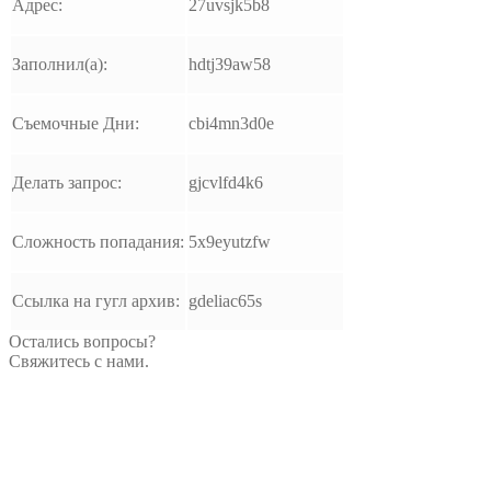
Адрес:
27uvsjk5b8
Заполнил(а):
hdtj39aw58
Съемочные Дни:
cbi4mn3d0e
Делать запрос:
gjcvlfd4k6
Сложность попадания:
5x9eyutzfw
Ссылка на гугл архив:
gdeliac65s
Остались вопросы?
Свяжитесь с нами.