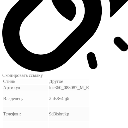
Скопировать ссылку
Стиль
Другое
Артикул
loc360_088087_M_R
Владелец:
2uls8v45j6
Телефон:
9d3isbrekp