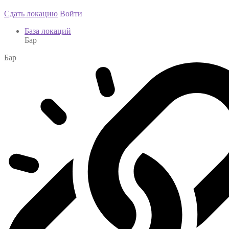
Сдать локацию
Войти
База локаций
Бар
Бар