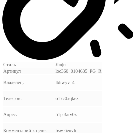
Стиль
Лофт
Артикул
loc360_0104635_PG_R
Владелец:
ltdiwyv14
Телефон:
o17c0xqkez
Адрес:
51p 3arv0z
Комментарий к цене:
bsw 6euvfr