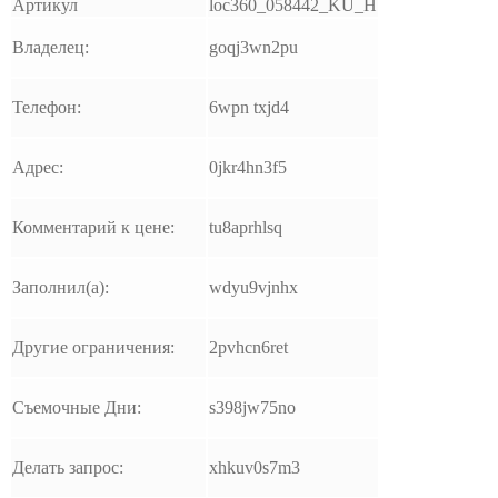
Артикул
loc360_058442_KU_H
Владелец:
goqj3wn2pu
Телефон:
6wpn txjd4
Адрес:
0jkr4hn3f5
Комментарий к цене:
tu8aprhlsq
Заполнил(а):
wdyu9vjnhx
Другие ограничения:
2pvhcn6ret
Съемочные Дни:
s398jw75no
Делать запрос:
xhkuv0s7m3