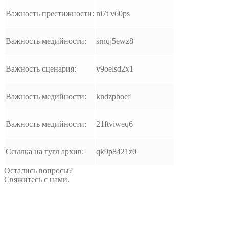
Важность престижности:
ni7t v60ps
Важность медийности:
srnqj5ewz8
Важность сценария:
v9oelsd2x1
Важность медийности:
kndzpboef
Важность медийности:
21ftviweq6
Ссылка на гугл архив:
qk9p8421z0
Остались вопросы?
Свяжитесь с нами.