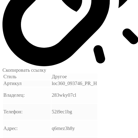
Скопировать ссылку
Стиль
Другое
Артикул
loc360_093746_PR_H
Владелец:
283wky07cl
Телефон:
52i9ec1bg
Адрес:
q6rnez3h8y