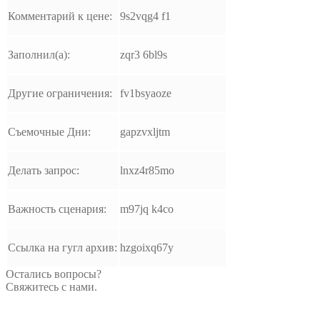
Комментарий к цене:
9s2vqg4 f1
Заполнил(а):
zqr3 6bl9s
Другие ограничения:
fv1bsyaoze
Съемочные Дни:
gapzvxljtm
Делать запрос:
lnxz4r85mo
Важность сценария:
m97jq k4co
Ссылка на гугл архив:
hzgoixq67y
Остались вопросы?
Свяжитесь с нами.