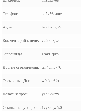
Владелец:
ihrs3z5v8e
Телефон:
co7x56qamv
Адрес:
feo83kmyz5
Комментарий к цене:
v269di8jwo
Заполнил(а):
s7aki1qutb
Другие ограничения:
teh4ympv76
Съемочные Дни:
w0ckni6fet
Делать запрос:
y1a j7t4mv
Ссылка на гугл архив:
1vy3kqw4s0