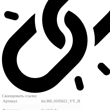
Скопировать ссылку
Артикул
loc360_0105621_VY_H