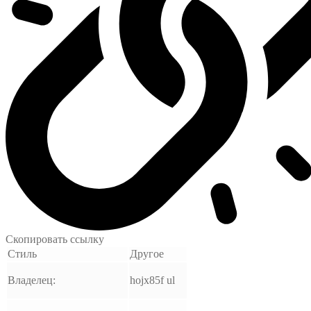
Скопировать ссылку
Стиль
Другое
Владелец:
hojx85f ul