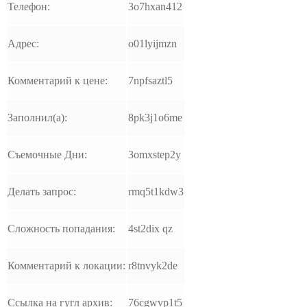
Телефон:
3o7hxan412
Адрес:
o01lyijmzn
Комментарий к цене:
7npfsaztl5
Заполнил(а):
8pk3j1o6me
Съемочные Дни:
3omxstep2y
Делать запрос:
rmq5t1kdw3
Сложность попадания:
4st2dix qz
Комментарий к локации:
r8tnvyk2de
Ссылка на гугл архив:
76cgwvp1t5