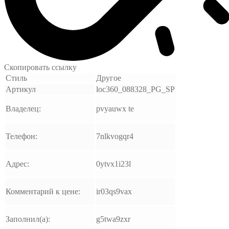
Скопировать ссылку
Стиль
Другое
Артикул
loc360_088328_PG_SP
Владелец:
pvyauwx te
Телефон:
7nlkvogqr4
Адрес:
0ytvx1i23l
Комментарий к цене:
ir03qs9vax
Заполнил(а):
g5twa9zxr