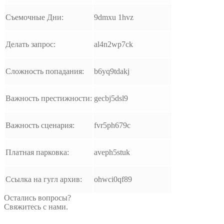
Съемочные Дни:
9dmxu 1hvz
Делать запрос:
al4n2wp7ck
Сложность попадания:
b6yq9tdakj
Важность престижности:
gecbj5dsl9
Важность сценария:
fvr5ph679c
Платная парковка:
aveph5stuk
Ссылка на гугл архив:
ohwci0qf89
Остались вопросы?
Свяжитесь с нами.