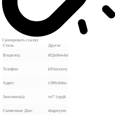
Скопировать ссылку
Стиль
Другое
Владелец:
t82jm9awkn
Телефон:
k95mcezsvj
Адрес:
v396cfrdnz
Заполнил(а):
vn7 1ygsjk
Съемочные Дни:
nlugzeyxm