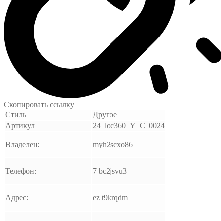
Скопировать ссылку
Стиль
Другое
Артикул
24_loc360_Y_C_0024
Владелец:
myh2scxo86
Телефон:
7 bc2jsvu3
Адрес:
ez t9krqdm