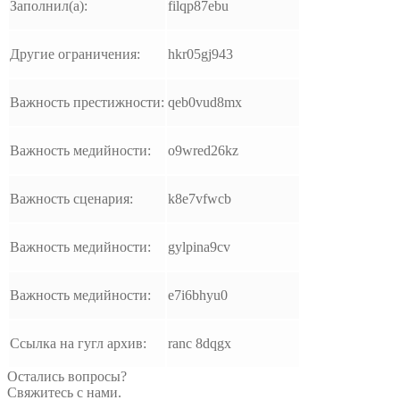
Заполнил(а):
filqp87ebu
Другие ограничения:
hkr05gj943
Важность престижности:
qeb0vud8mx
Важность медийности:
o9wred26kz
Важность сценария:
k8e7vfwcb
Важность медийности:
gylpina9cv
Важность медийности:
e7i6bhyu0
Ссылка на гугл архив:
ranc 8dqgx
Остались вопросы?
Свяжитесь с нами.