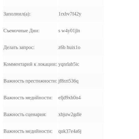
Заполнил(а):
1rxbv7f42y
Съемочные Дни:
s w4y01jln
Делать запрос:
z6b huix1o
Комментарий к локации:
yqnrlab5ic
Важность престижности:
jf8rzt536q
Важность медийности:
efjd9xh0n4
Важность сценария:
xbjuw2gdle
Важность медийности:
quk37e4a6j