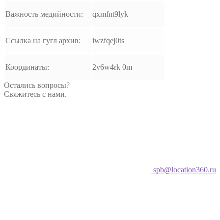
Важность медийности:
qxmfnt9lyk
Ссылка на гугл архив:
iwzfqej0ts
Координаты:
2v6w4rk 0m
Остались вопросы?
Свяжитесь с нами.
spb@location360.ru