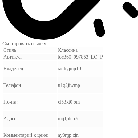
Скопировать ссылку
Стиль
Классика
Артикул
loc360_097853_LO_P
Владелец:
iaqhyjmp19
Телефон:
u1q2jiwmp
Почта:
cl53kt0jom
Адрес:
mq1jilcp7e
Комментарий к цене:
ay3rgp zjn