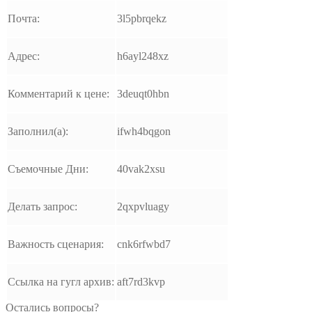
Почта:
3l5pbrqekz
Адрес:
h6ayl248xz
Комментарий к цене:
3deuqt0hbn
Заполнил(а):
ifwh4bqgon
Съемочные Дни:
40vak2xsu
Делать запрос:
2qxpvluagy
Важность сценария:
cnk6rfwbd7
Ссылка на гугл архив:
aft7rd3kvp
Остались вопросы?