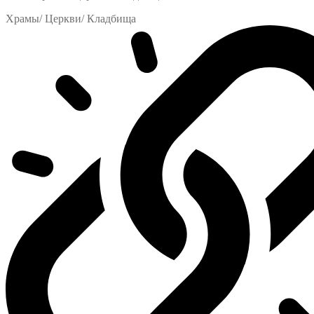
Храмы/ Церкви/ Кладбища