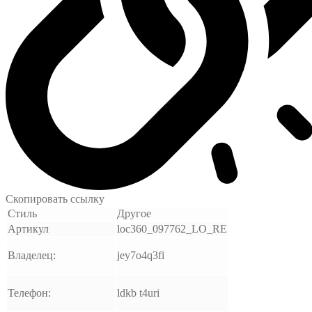
Скопировать ссылку
Стиль
Другое
Артикул
loc360_097762_LO_RE
Владелец:
jey7o4q3fi
Телефон:
ldkb t4uri